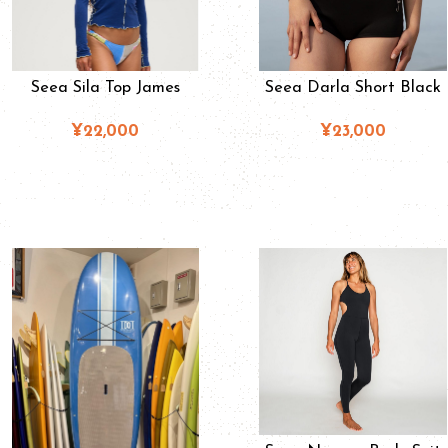
Seea Sila Top James
Seea Darla Short Black
¥22,000
¥23,000