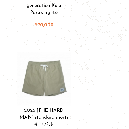
generation Ka’a
Parawing 4.8
¥70,000
2026 [THE HARD
MAN] standard shorts
キャメル