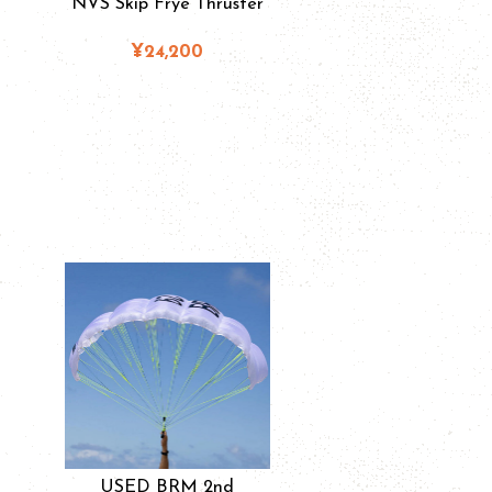
NVS Skip Frye Thruster
¥24,200
USED BRM 2nd