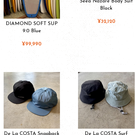
Seea Nazare Body Suit
Black
¥32,120
DIAMOND SOFT SUP
9.0 Blue
¥99,990
De La COSTA Snapback
De La COSTA Surf