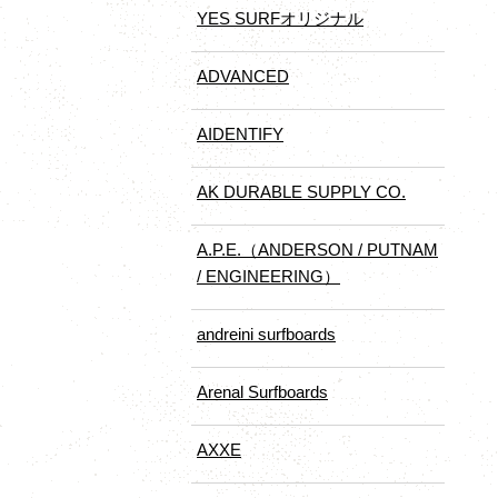
YES SURFオリジナル
ADVANCED
AIDENTIFY
AK DURABLE SUPPLY CO.
A.P.E.（ANDERSON / PUTNAM
/ ENGINEERING）
andreini surfboards
Arenal Surfboards
AXXE