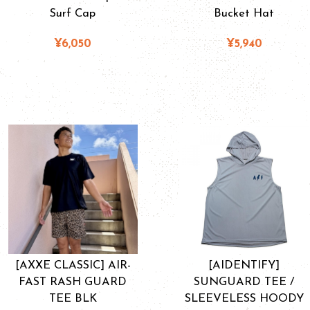
Surf Cap
Bucket Hat
¥6,050
¥5,940
[AXXE CLASSIC] AIR-
[AIDENTIFY]
FAST RASH GUARD
SUNGUARD TEE /
TEE BLK
SLEEVELESS HOODY