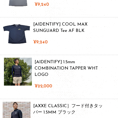
¥9,240
[AIDENTIFY] COOL MAX
SUNGUARD Tee AF BLK
¥9,240
[AIDENTIFY] 1.5mm
COMBINATION TAPPER WHT
LOGO
¥22,000
[AXXE CLASSIC］フード付きタッ
パー 1.5MM ブラック