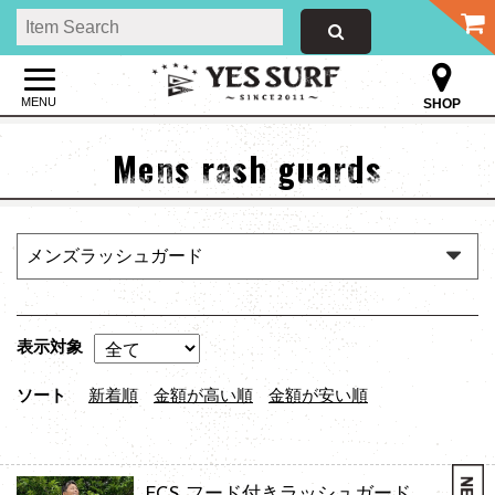
MENU
SHOP
Mens rash guards
表示対象
ソート
新着順
金額が高い順
金額が安い順
FCS フード付きラッシュガード