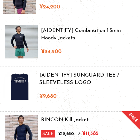
¥24,200
[AIDENTIFY] Combination 1.5mm
Hoody Jackets
¥24,200
[AIDENTIFY] SUNGUARD TEE /
SLEEVELESS LOGO
¥9,680
RINCON Kill Jacket
¥11,385
SALE
¥12,650