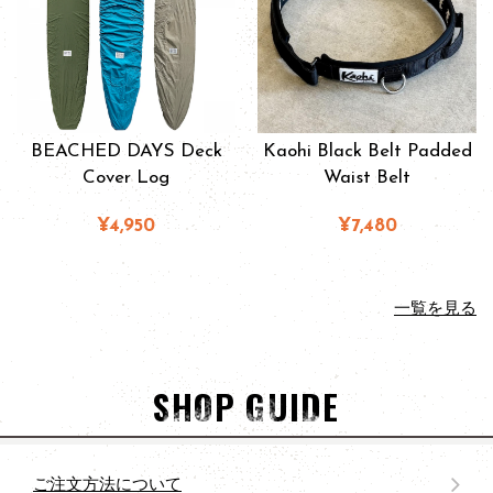
BEACHED DAYS Deck
Kaohi Black Belt Padded
Cover Log
Waist Belt
¥4,950
¥7,480
一覧を見る
SHOP GUIDE
ご注文方法について