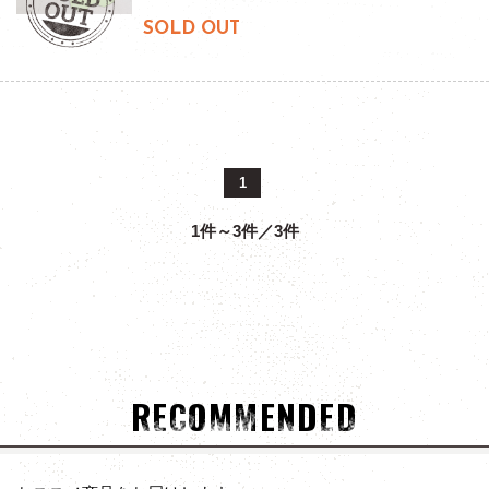
SOLD OUT
1
1件～3件／3件
RECOMMENDED