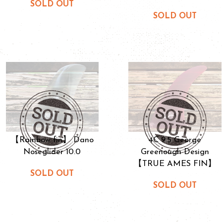
SOLD OUT
SOLD OUT
【Rainbow fin】 Dano
4C 9.5 George
Noseglider 10.0
Greenough Design
【TRUE AMES FIN】
SOLD OUT
SOLD OUT