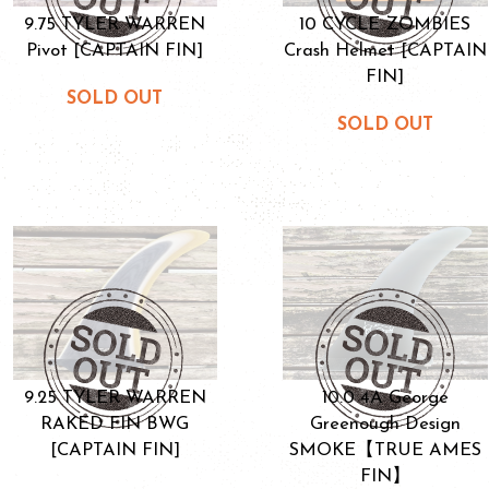
9.75 TYLER WARREN
10 CYCLE ZOMBIES
Pivot [CAPTAIN FIN]
Crash Helmet [CAPTAIN
FIN]
SOLD OUT
SOLD OUT
9.25 TYLER WARREN
10.0 4A George
RAKED FIN BWG
Greenough Design
[CAPTAIN FIN]
SMOKE【TRUE AMES
FIN】