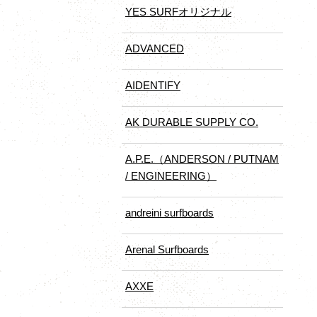
YES SURFオリジナル
ADVANCED
AIDENTIFY
AK DURABLE SUPPLY CO.
A.P.E.（ANDERSON / PUTNAM
/ ENGINEERING）
andreini surfboards
Arenal Surfboards
AXXE