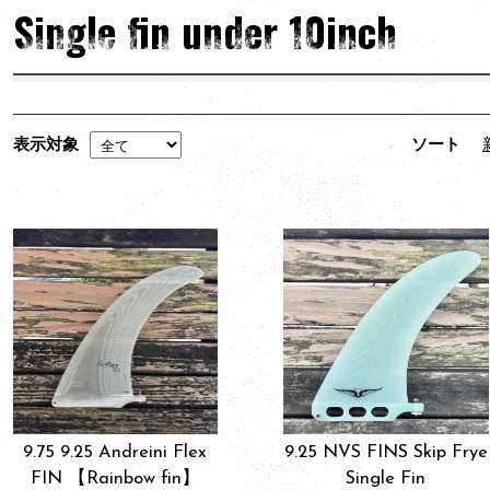
Single fin under 10inch
表示対象
ソート
9.75 9.25 Andreini Flex
9.25 NVS FINS Skip Frye
FIN 【Rainbow fin】
Single Fin