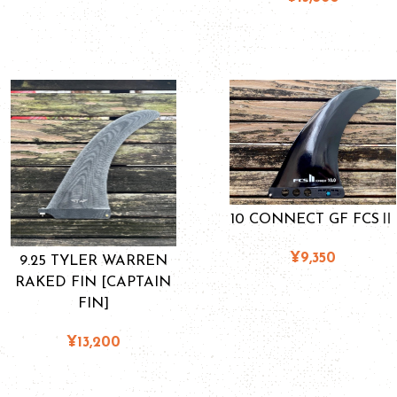
10 CONNECT GF FCSⅡ
¥9,350
9.25 TYLER WARREN
RAKED FIN [CAPTAIN
FIN]
¥13,200