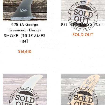
9.75 4A George
9.75 THOMAS PG FCSⅡ
Greenough Design
SOLD OUT
SMOKE【TRUE AMES
FIN】
¥16,610