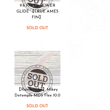
9.6 PAVEL POWER
GLIDE 【TRUE AMES
FIN】
SOLD OUT
【Rainbow fin】Mikey
Detemple MD3 Flex 10.0
SOLD OUT