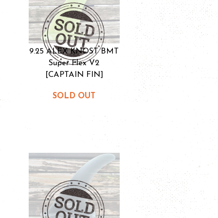
9.25 ALEX KNOST BMT
Super Flex V2
[CAPTAIN FIN]
SOLD OUT