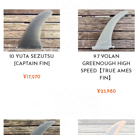
10 YUTA SEZUTSU
9.7 VOLAN
[CAPTAIN FIN]
GREENOUGH HIGH
SPEED【TRUE AMES
¥17,270
FIN】
¥23,980