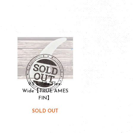
9.5 Liddle Flex-
Wide【TRUE AMES
FIN】
SOLD OUT