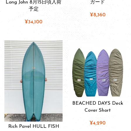
Long John 8月15日頃入荷
ガード
予定
¥8,360
¥34,100
BEACHED DAYS Deck
Cover Short
¥4,290
Rich Pavel HULL FISH