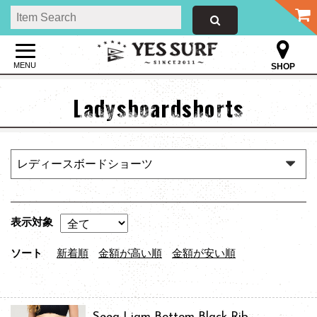
MENU
SHOP
Ladysboardshorts
表示対象
ソート
新着順
金額が高い順
金額が安い順
Seea Liam Bottom Black Rib