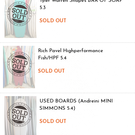
Tyler Warren Shapes BAR OF SOAP
5.3
SOLD OUT
Rich Pavel Highperformance
Fish/HPF 5.4
SOLD OUT
USED BOARDS (Andreini MINI
SIMMONS 5.4)
SOLD OUT