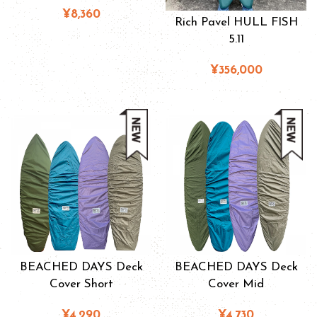
¥8,360
Rich Pavel HULL FISH
5.11
¥356,000
BEACHED DAYS Deck
BEACHED DAYS Deck
Cover Short
Cover Mid
¥4,290
¥4,730