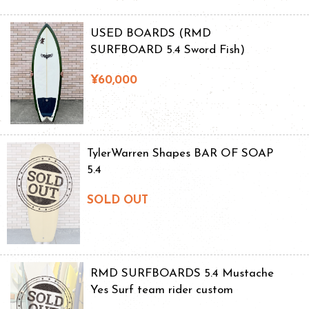
USED BOARDS (RMD
SURFBOARD 5.4 Sword Fish)
¥60,000
TylerWarren Shapes BAR OF SOAP
5.4
SOLD OUT
RMD SURFBOARDS 5.4 Mustache
Yes Surf team rider custom