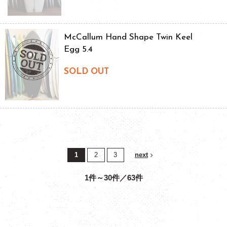
McCallum Hand Shape Twin Keel
Egg 5.4
SOLD OUT
1
2
3
next
1件～30件／63件