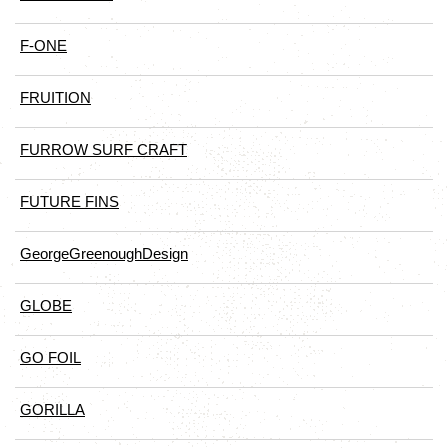
F-ONE
FRUITION
FURROW SURF CRAFT
FUTURE FINS
GeorgeGreenoughDesign
GLOBE
GO FOIL
GORILLA