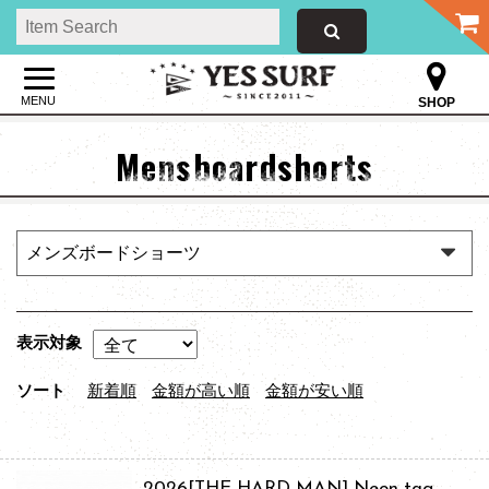
MENU
SHOP
Mensboardshorts
表示対象
ソート
新着順
金額が高い順
金額が安い順
2026[THE HARD MAN] Neon tag