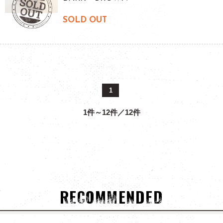
SOLD OUT
1
1件～12件／12件
RECOMMENDED