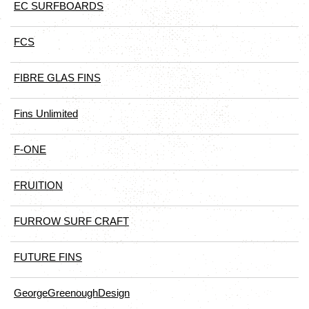
EC SURFBOARDS
FCS
FIBRE GLAS FINS
Fins Unlimited
F-ONE
FRUITION
FURROW SURF CRAFT
FUTURE FINS
GeorgeGreenoughDesign