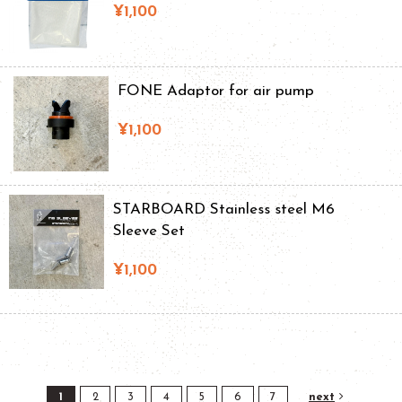
¥1,100
FONE Adaptor for air pump
¥1,100
STARBOARD Stainless steel M6
Sleeve Set
¥1,100
1
2
3
4
5
6
7
next