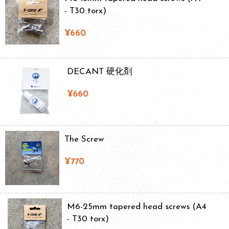
- T30 torx)
¥660
DECANT 硬化剤
¥660
The Screw
¥770
M6-25mm tapered head screws (A4
- T30 torx)