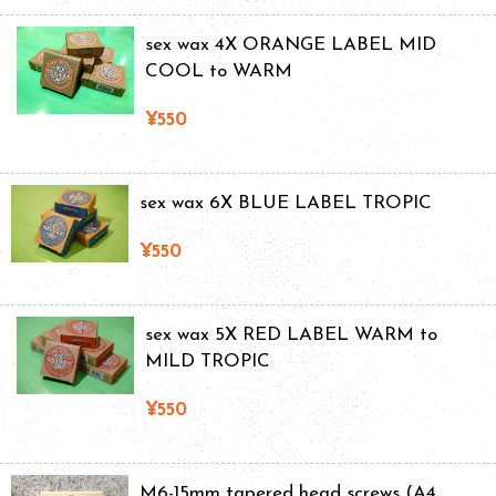
sex wax 4X ORANGE LABEL MID
COOL to WARM
¥550
sex wax 6X BLUE LABEL TROPIC
¥550
sex wax 5X RED LABEL WARM to
MILD TROPIC
¥550
M6-15mm tapered head screws (A4