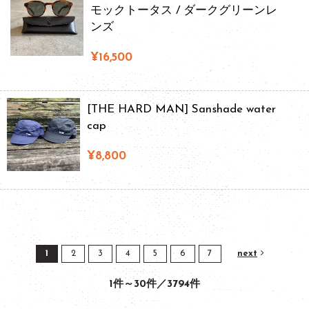
モックトータス / ダークグリーンレ
ンズ
¥16,500
[THE HARD MAN] Sanshade water
cap
¥8,800
1
2
3
4
5
6
7
next
1件～30件／3794件