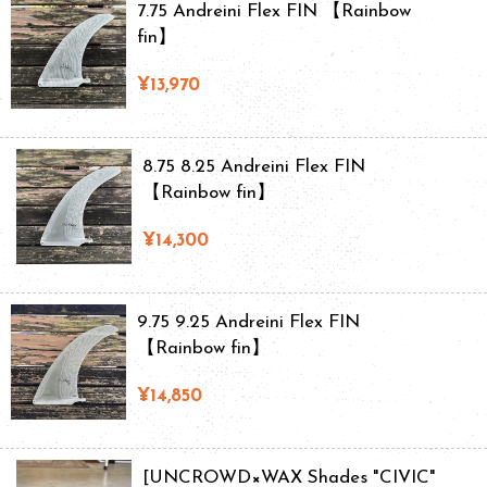
7.75 Andreini Flex FIN 【Rainbow
fin】
¥13,970
8.75 8.25 Andreini Flex FIN
【Rainbow fin】
¥14,300
9.75 9.25 Andreini Flex FIN
【Rainbow fin】
¥14,850
[UNCROWD×WAX Shades "CIVIC"