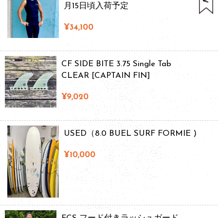
月15日頃入荷予定
¥34,100
CF SIDE BITE 3.75 Single Tab
CLEAR [CAPTAIN FIN]
¥9,020
USED（8.0 BUEL SURF FORMIE )
¥10,000