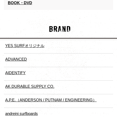
BOOK・DVD
BRAND
YES SURFオリジナル
ADVANCED
AIDENTIFY
AK DURABLE SUPPLY CO.
A.P.E.（ANDERSON / PUTNAM / ENGINEERING）
andreini surfboards