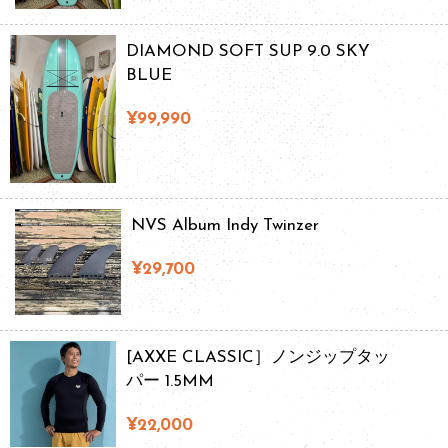
DIAMOND SOFT SUP 9.0 SKY
BLUE
¥99,990
NVS Album Indy Twinzer
¥29,700
[AXXE CLASSIC］ノンジップタッ
パー 1.5MM
¥22,000