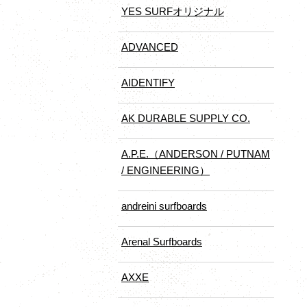
YES SURFオリジナル
ADVANCED
AIDENTIFY
AK DURABLE SUPPLY CO.
A.P.E.（ANDERSON / PUTNAM
/ ENGINEERING）
andreini surfboards
Arenal Surfboards
AXXE