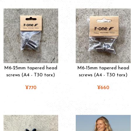
M6-25mm tapered head
M6-15mm tapered head
screws (A4 - T30 torx)
screws (A4 - T30 torx)
¥770
¥660