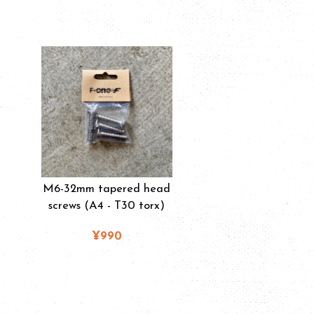
M6-32mm tapered head
screws (A4 - T30 torx)
¥990