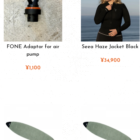
FONE Adaptor for air
Seea Haze Jacket Black
pump
¥34,900
¥1,100