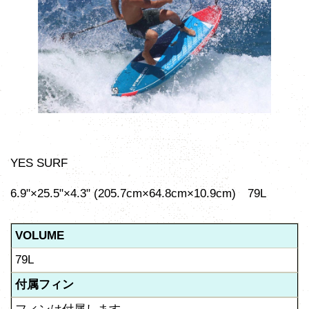
YES SURF
6.9"×25.5"×4.3" (205.7cm×64.8cm×10.9cm) 79L
VOLUME
79L
付属フィン