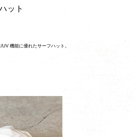
フハット
乾性/UV 機能に優れたサーフハット。