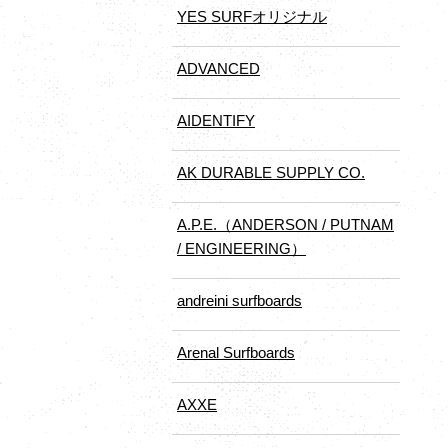
YES SURFオリジナル
ADVANCED
AIDENTIFY
AK DURABLE SUPPLY CO.
A.P.E.（ANDERSON / PUTNAM
/ ENGINEERING）
andreini surfboards
Arenal Surfboards
AXXE