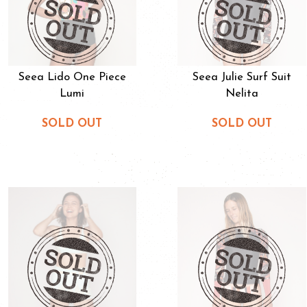
Seea Lido One Piece
Seea Julie Surf Suit
Lumi
Nelita
SOLD OUT
SOLD OUT