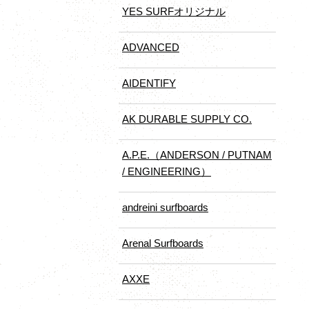
YES SURFオリジナル
ADVANCED
AIDENTIFY
AK DURABLE SUPPLY CO.
A.P.E.（ANDERSON / PUTNAM
/ ENGINEERING）
andreini surfboards
Arenal Surfboards
AXXE