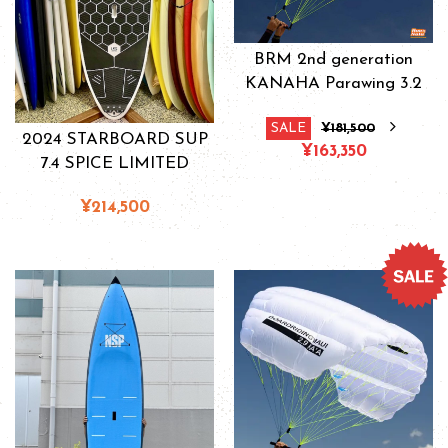
BRM 2nd generation
KANAHA Parawing 3.2
SALE
¥181,500
2024 STARBOARD SUP
¥163,350
7.4 SPICE LIMITED
¥214,500