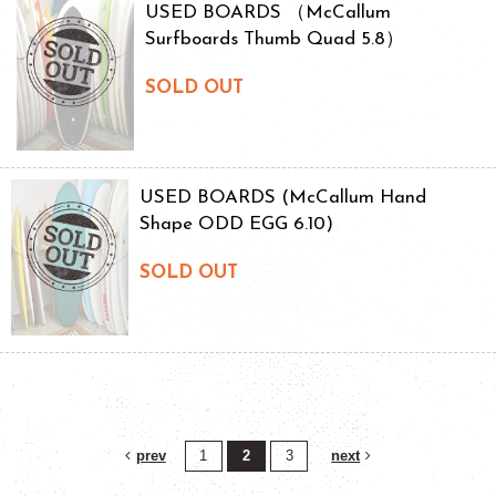
USED BOARDS （McCallum
Surfboards Thumb Quad 5.8）
SOLD OUT
USED BOARDS (McCallum Hand
Shape ODD EGG 6.10)
SOLD OUT
prev
1
2
3
next