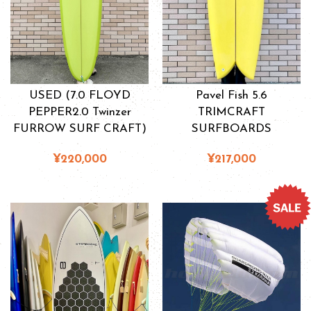
USED (7.0 FLOYD
Pavel Fish 5.6
PEPPER2.0 Twinzer
TRIMCRAFT
FURROW SURF CRAFT)
SURFBOARDS
¥220,000
¥217,000