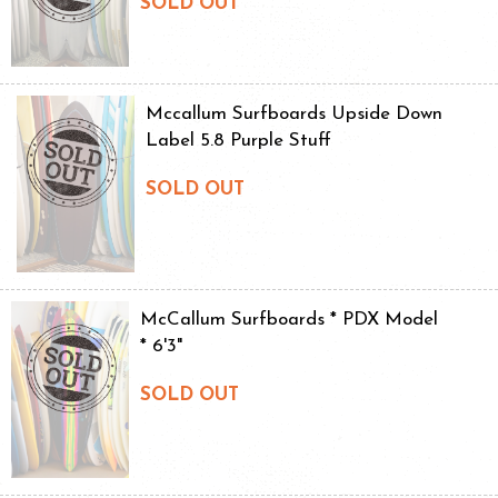
SOLD OUT
Mccallum Surfboards Upside Down
Label 5.8 Purple Stuff
SOLD OUT
McCallum Surfboards * PDX Model
* 6'3"
SOLD OUT