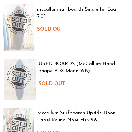
mccallum surfboards Single fin Egg
7'0"
SOLD OUT
USED BOARDS (McCallum Hand
Shape PDX Model 6.8)
SOLD OUT
Mccallum Surfboards Upside Down
Label Round Nose Fish 5.6