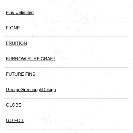
Fins Unlimited
F-ONE
FRUITION
FURROW SURF CRAFT
FUTURE FINS
GeorgeGreenoughDesign
GLOBE
GO FOIL