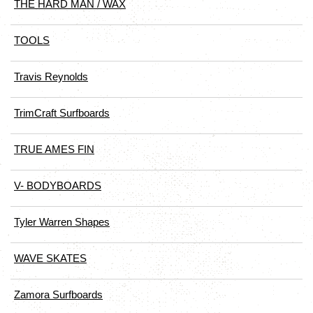
THE HARD MAN / WAX
TOOLS
Travis Reynolds
TrimCraft Surfboards
TRUE AMES FIN
V- BODYBOARDS
Tyler Warren Shapes
WAVE SKATES
Zamora Surfboards