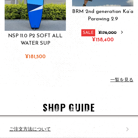
BRM 2nd generation Ka’a
Parawing 2.9
SALE
¥176,000
NSP 11.0 P2 SOFT ALL
¥158,400
WATER SUP
¥181,500
一覧を見る
SHOP GUIDE
ご注文方法について