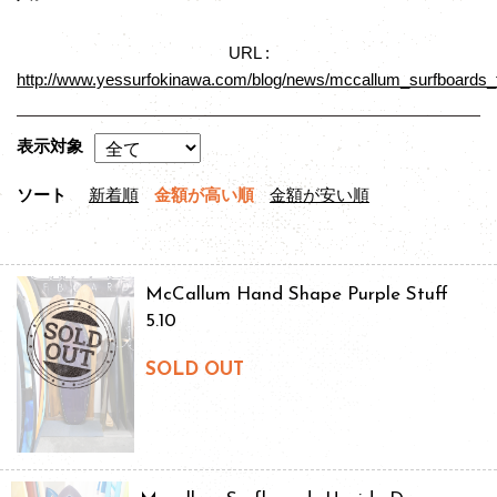
URL :
http://www.yessurfokinawa.com/blog/news/mccallum_surfboards_f
表示対象
ソート
新着順
金額が高い順
金額が安い順
McCallum Hand Shape Purple Stuff
5.10
SOLD OUT