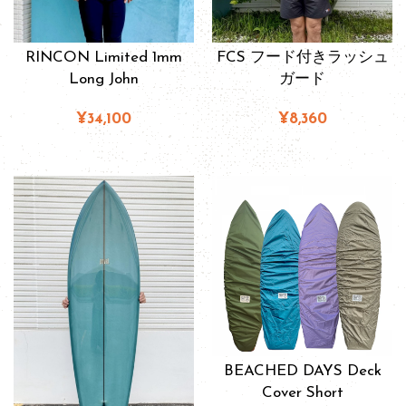
RINCON Limited 1mm
FCS フード付きラッシュ
Long John
ガード
¥34,100
¥8,360
BEACHED DAYS Deck
Cover Short