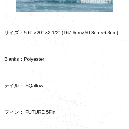
サイズ：5.6" ×20" ×2 1/2" (167.6cm×50.8cm×6.3cm)
Blanks：Polyester
テイル： SQallow
フィン： FUTURE 5Fin