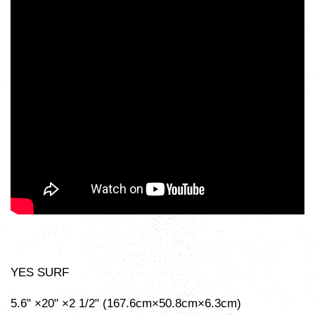
YES SURF
5.6" ×20" ×2 1/2" (167.6cm×50.8cm×6.3cm)