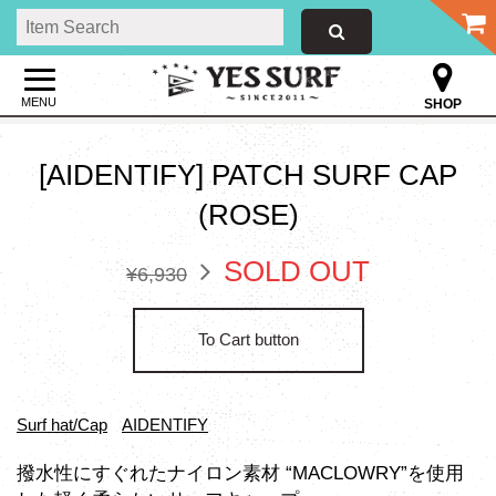
MENU
SHOP
[AIDENTIFY] PATCH SURF CAP
(ROSE)
SOLD OUT
¥6,930
To Cart button
Surf hat/Cap
AIDENTIFY
撥水性にすぐれたナイロン素材 “MACLOWRY”を使用