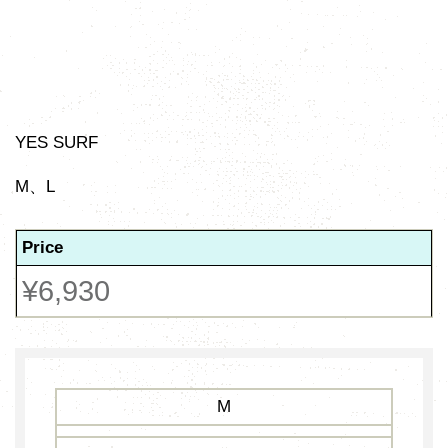
YES SURF
M、L
Price
¥6,930
M