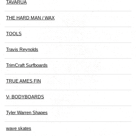
TAVARUA
THE HARD MAN / WAX
TOOLS
Travis Reynolds
TrimCraft Surfboards
TRUE AMES FIN
V- BODYBOARDS
Tyler Warren Shapes
wave skates