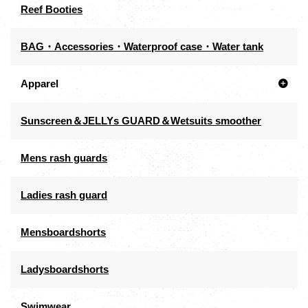
Reef Booties
BAG・Accessories・Waterproof case・Water tank
Apparel
Sunscreen＆JELLYs GUARD＆Wetsuits smoother
Mens rash guards
Ladies rash guard
Mensboardshorts
Ladysboardshorts
Swimwear