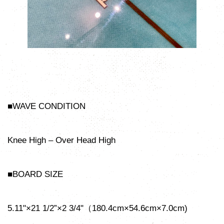
■WAVE CONDITION
Knee High – Over Head High
■BOARD SIZE
5.11"×21 1/2”×2 3/4"（180.4cm×54.6cm×7.0cm)