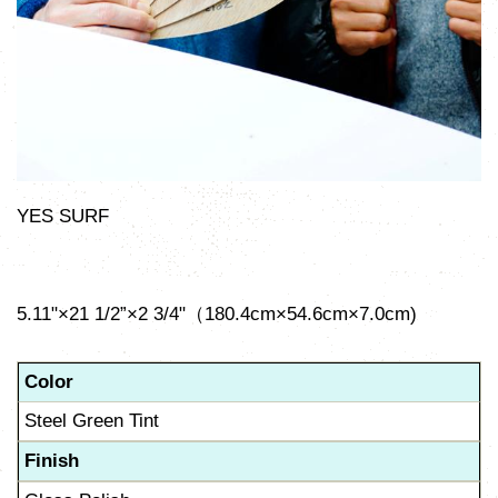
YES SURF
5.11"×21 1/2”×2 3/4"（180.4cm×54.6cm×7.0cm)
Color
Steel Green Tint
Finish