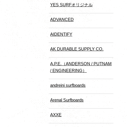
YES SURFオリジナル
ADVANCED
AIDENTIFY
AK DURABLE SUPPLY CO.
A.P.E.（ANDERSON / PUTNAM
/ ENGINEERING）
andreini surfboards
Arenal Surfboards
AXXE