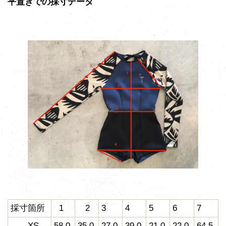
平置きでの採寸データ
採寸箇所
1
2
3
4
5
6
7
XS
58.0
35.0
27.0
39.0
21.0
22.0
64.5