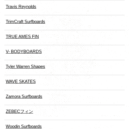
Travis Reynolds
TrimCraft Surfboards
TRUE AMES FIN
V- BODYBOARDS
Tyler Warren Shapes
WAVE SKATES
Zamora Surfboards
ZEBECフィン
Woodin Surfboards