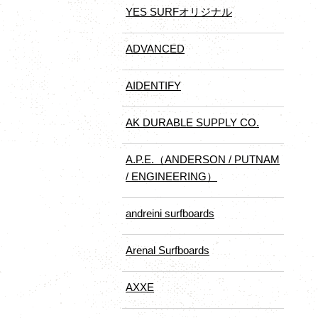
YES SURFオリジナル
ADVANCED
AIDENTIFY
AK DURABLE SUPPLY CO.
A.P.E.（ANDERSON / PUTNAM
/ ENGINEERING）
andreini surfboards
Arenal Surfboards
AXXE