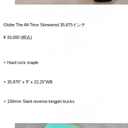
Globe The All-Time Skewered 35.875インチ
¥ 33,000 (税込)
+ Hard rock maple
+ 35.875" x 9" x 22.25"WB
+ 150mm Slant reverse kingpin trucks