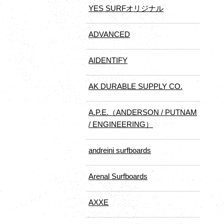
YES SURFオリジナル
ADVANCED
AIDENTIFY
AK DURABLE SUPPLY CO.
A.P.E.（ANDERSON / PUTNAM
/ ENGINEERING）
andreini surfboards
Arenal Surfboards
AXXE