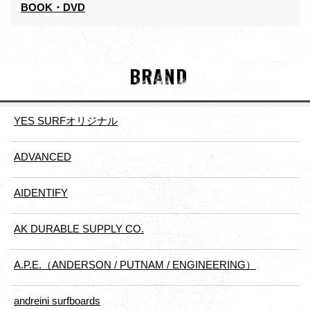
BOOK・DVD
BRAND
YES SURFオリジナル
ADVANCED
AIDENTIFY
AK DURABLE SUPPLY CO.
A.P.E.（ANDERSON / PUTNAM / ENGINEERING）
andreini surfboards