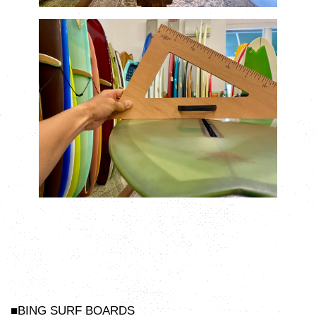
■BING SURF BOARDS