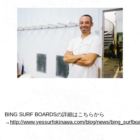
BING SURF BOARDSの詳細はこちらから
→
http://www.yessurfokinawa.com/blog/news/bing_surfboa