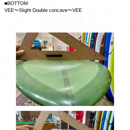
■BOTTOM
VEE〜Slight Double concave〜VEE