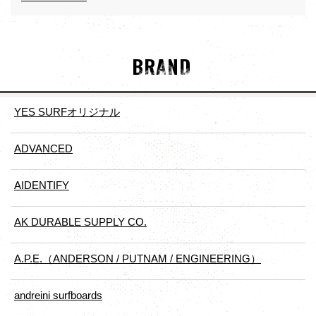
BRAND
YES SURFオリジナル
ADVANCED
AIDENTIFY
AK DURABLE SUPPLY CO.
A.P.E.（ANDERSON / PUTNAM / ENGINEERING）
andreini surfboards