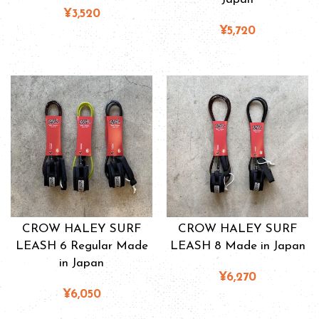
¥3,520
¥5,720
CROW HALEY SURF
CROW HALEY SURF
LEASH 6 Regular Made
LEASH 8 Made in Japan
in Japan
¥6,270
¥6,050