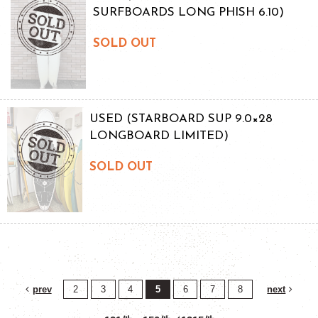
SURFBOARDS LONG PHISH 6.10)
SOLD OUT
USED (STARBOARD SUP 9.0×28
LONGBOARD LIMITED)
SOLD OUT
prev
2
3
4
5
6
7
8
next