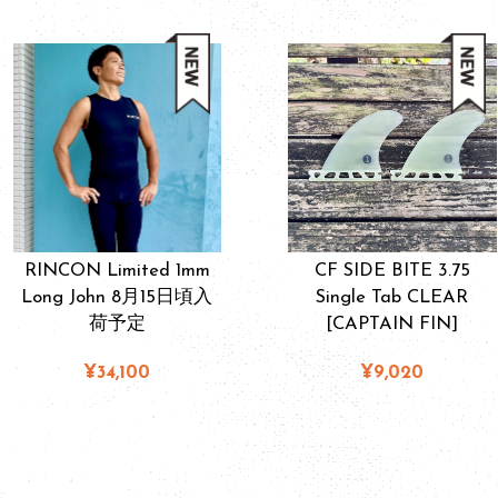
RINCON Limited 1mm
CF SIDE BITE 3.75
Long John 8月15日頃入
Single Tab CLEAR
荷予定
[CAPTAIN FIN]
¥34,100
¥9,020