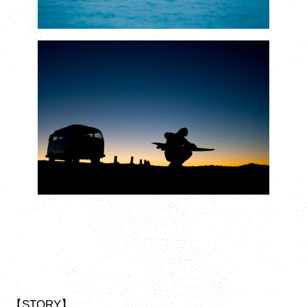
【STORY】