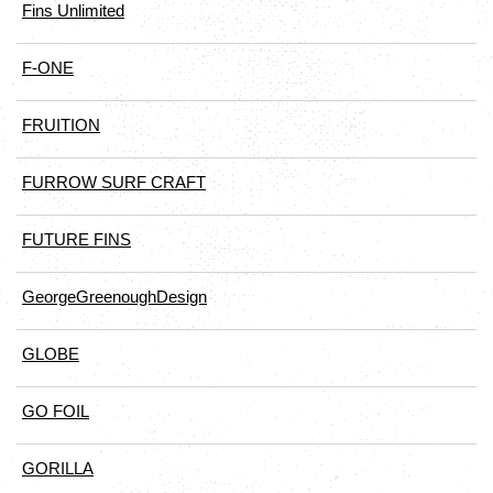
Fins Unlimited
F-ONE
FRUITION
FURROW SURF CRAFT
FUTURE FINS
GeorgeGreenoughDesign
GLOBE
GO FOIL
GORILLA