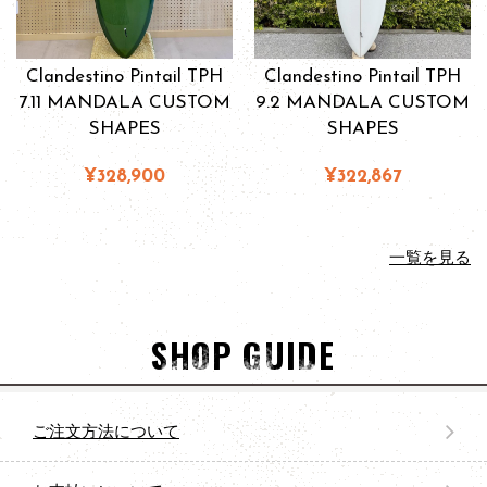
Clandestino Pintail TPH
Clandestino Pintail TPH
7.11 MANDALA CUSTOM
9.2 MANDALA CUSTOM
SHAPES
SHAPES
¥328,900
¥322,867
一覧を見る
SHOP GUIDE
ご注文方法について