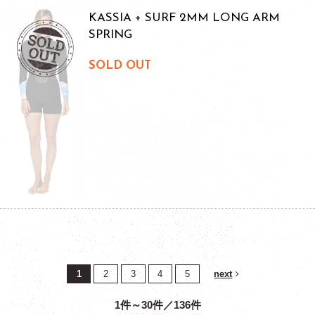
KASSIA + SURF 2MM LONG ARM
SPRING
SOLD OUT
1
2
3
4
5
next
1件～30件／136件