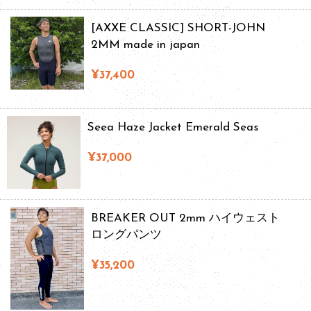
[AXXE CLASSIC] SHORT-JOHN
2MM made in japan
¥37,400
Seea Haze Jacket Emerald Seas
¥37,000
BREAKER OUT 2mm ハイウェスト
ロングパンツ
¥35,200