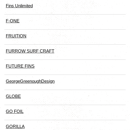
Fins Unlimited
F-ONE
FRUITION
FURROW SURF CRAFT
FUTURE FINS
GeorgeGreenoughDesign
GLOBE
GO FOIL
GORILLA