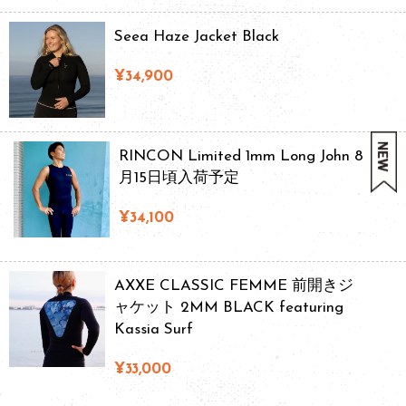
Seea Haze Jacket Black
¥34,900
RINCON Limited 1mm Long John 8
月15日頃入荷予定
¥34,100
AXXE CLASSIC FEMME 前開きジ
ャケット 2MM BLACK featuring
Kassia Surf
¥33,000