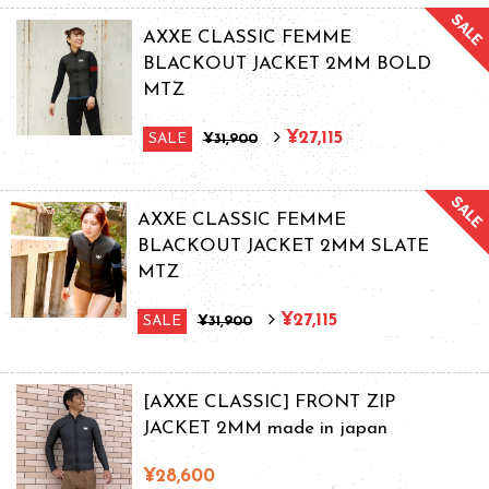
AXXE CLASSIC FEMME
BLACKOUT JACKET 2MM BOLD
MTZ
¥27,115
SALE
¥31,900
AXXE CLASSIC FEMME
BLACKOUT JACKET 2MM SLATE
MTZ
¥27,115
SALE
¥31,900
[AXXE CLASSIC] FRONT ZIP
JACKET 2MM made in japan
¥28,600