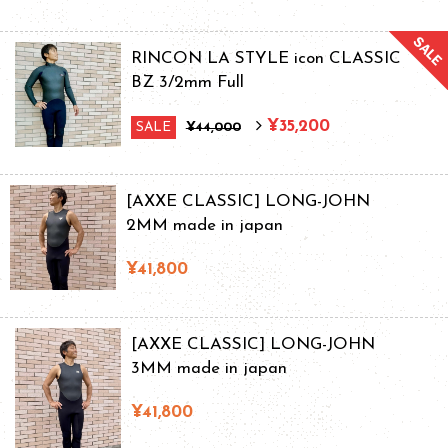
RINCON LA STYLE icon CLASSIC
BZ 3/2mm Full
¥35,200
SALE
¥44,000
[AXXE CLASSIC] LONG-JOHN
2MM made in japan
¥41,800
[AXXE CLASSIC] LONG-JOHN
3MM made in japan
¥41,800