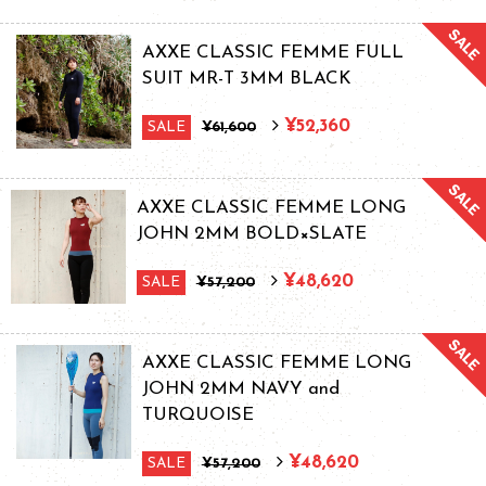
AXXE CLASSIC FEMME FULL
SUIT MR-T 3MM BLACK
¥52,360
SALE
¥61,600
AXXE CLASSIC FEMME LONG
JOHN 2MM BOLD×SLATE
¥48,620
SALE
¥57,200
AXXE CLASSIC FEMME LONG
JOHN 2MM NAVY and
TURQUOISE
¥48,620
SALE
¥57,200