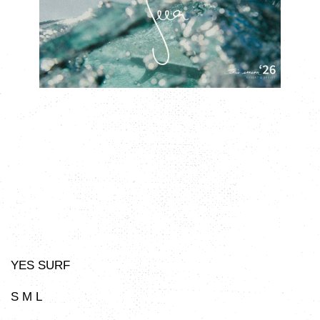
YES SURF
S M L