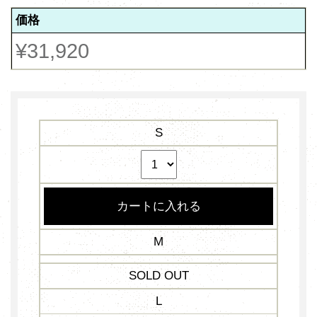
価格
¥31,920
S
M
SOLD OUT
L