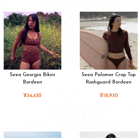
Seea Georgia Bikini
Seea Palomar Crop Top
Bordeen
Rashguard Bordeen
¥34,430
¥18,930