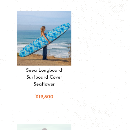
Seea Longboard
Surfboard Cover
Seaflower
¥19,800