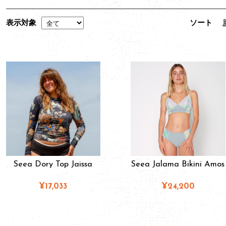
表示対象
ソート
Seea Dory Top Jaissa
Seea Jalama Bikini Amos
¥17,033
¥24,200