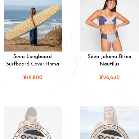
Seea Longboard
Seea Jalama Bikini
Surfboard Cover Roma
Nautilus
¥19,800
¥26,620