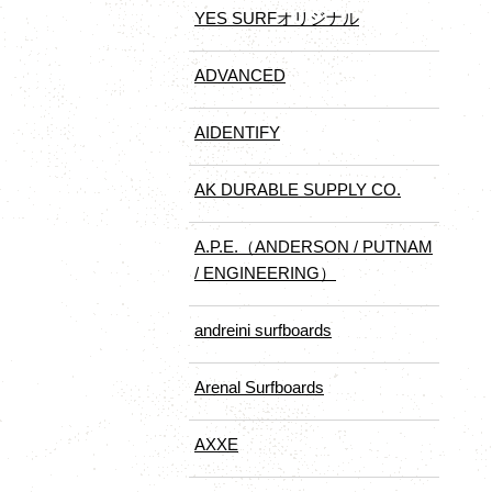
YES SURFオリジナル
ADVANCED
AIDENTIFY
AK DURABLE SUPPLY CO.
A.P.E.（ANDERSON / PUTNAM
/ ENGINEERING）
andreini surfboards
Arenal Surfboards
AXXE