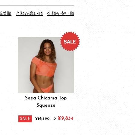
新着順
金額が高い順
金額が安い順
Seea Chicama Top
Squeeze
¥9,834
SALE
¥16,390