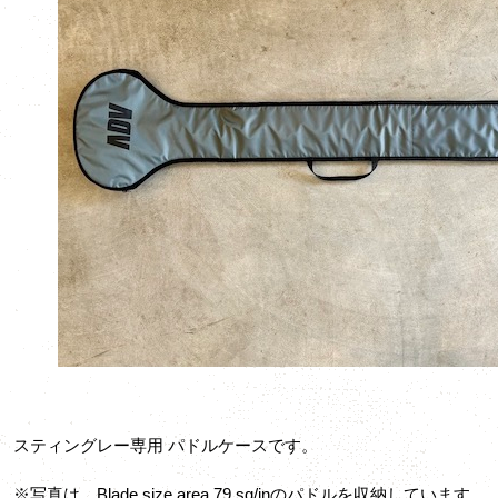
スティングレー専用 パドルケースです。
※写真は Blade size area 79 sq/inのパドルを収納しています。