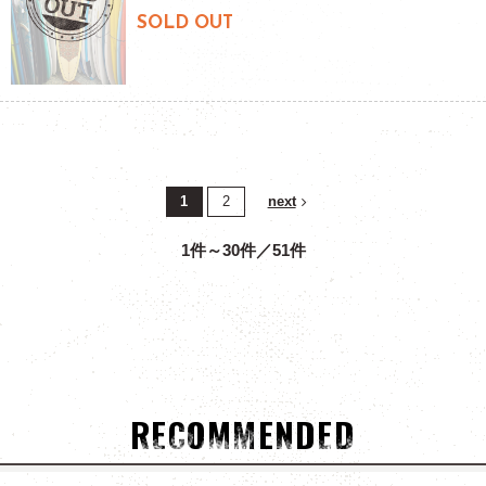
SOLD OUT
1
2
next
1件～30件／51件
RECOMMENDED