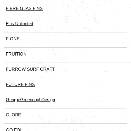
FIBRE GLAS FINS
Fins Unlimited
F-ONE
FRUITION
FURROW SURF CRAFT
FUTURE FINS
GeorgeGreenoughDesign
GLOBE
GO FOIL