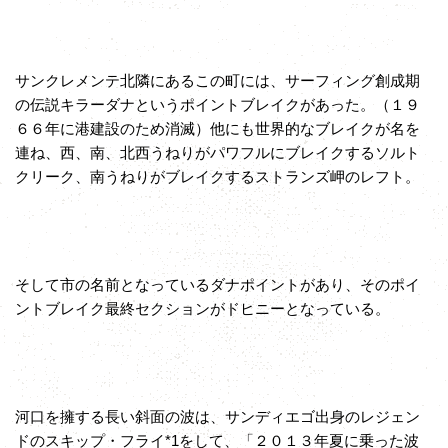
サンクレメンテ北隣にあるこの町には、サーフィング創成期
の伝説キラーダナというポイントブレイクがあった。（１９
６６年に港建設のため消滅）他にも世界的なブレイクが名を
連ね、西、南、北西うねりがパワフルにブレイクするソルト
クリーク、南うねりがブレイクするストランズ岬のレフト。
そして市の名前となっているダナポイントがあり、そのポイ
ントブレイク最終セクションがドヒニーとなっている。
河口を擁する長い斜面の波は、サンディエゴ出身のレジェン
ドのスキップ・フライ*1をして、「２０１３年夏に乗った波