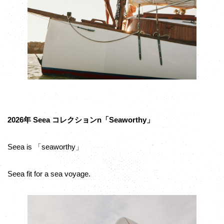
2026年 Seea コレクションn「Seaworthy」
Seea is 「seaworthy」
Seea fit for a sea voyage.